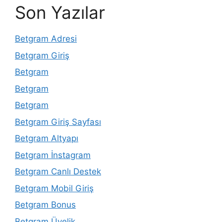
Son Yazılar
Betgram Adresi
Betgram Giriş
Betgram
Betgram
Betgram
Betgram Giriş Sayfası
Betgram Altyapı
Betgram İnstagram
Betgram Canlı Destek
Betgram Mobil Giriş
Betgram Bonus
Betgram Üyelik