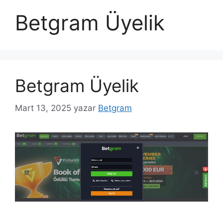
Betgram Üyelik
Betgram Üyelik
Mart 13, 2025
yazar
Betgram