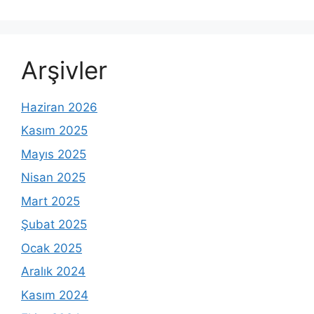
Arşivler
Haziran 2026
Kasım 2025
Mayıs 2025
Nisan 2025
Mart 2025
Şubat 2025
Ocak 2025
Aralık 2024
Kasım 2024