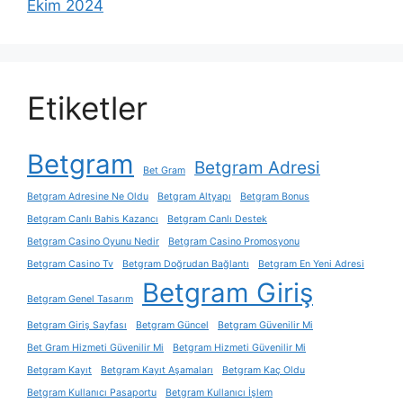
Ekim 2024
Etiketler
Betgram
Betgram Adresi
Bet Gram
Betgram Adresine Ne Oldu
Betgram Altyapı
Betgram Bonus
Betgram Canlı Bahis Kazancı
Betgram Canlı Destek
Betgram Casino Oyunu Nedir
Betgram Casino Promosyonu
Betgram Casino Tv
Betgram Doğrudan Bağlantı
Betgram En Yeni Adresi
Betgram Giriş
Betgram Genel Tasarım
Betgram Giriş Sayfası
Betgram Güncel
Betgram Güvenilir Mi
Bet Gram Hizmeti Güvenilir Mi
Betgram Hizmeti Güvenilir Mi
Betgram Kayıt
Betgram Kayıt Aşamaları
Betgram Kaç Oldu
Betgram Kullanıcı Pasaportu
Betgram Kullanıcı İşlem