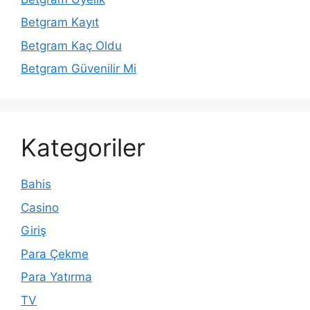
Betgram Kayıt
Betgram Kaç Oldu
Betgram Güvenilir Mi
Kategoriler
Bahis
Casino
Giriş
Para Çekme
Para Yatırma
TV