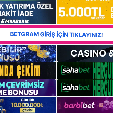
BETGRAM GİRİŞ İÇİN TIKLAYINIZ!