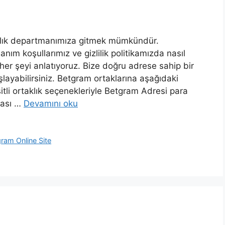
klık departmanımıza gitmek mümkündür.
lanım koşullarımız ve gizlilik politikamızda nasıl
r şeyi anlatıyoruz. Bize doğru adrese sahip bir
ayabilirsiniz. Betgram ortaklarına aşağıdaki
tli ortaklık seçenekleriyle Betgram Adresi para
tası …
Devamını oku
ram Online Site