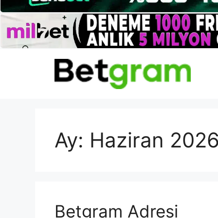
İçeriğe
atla
Ay:
Haziran 202
Betgram Adresi